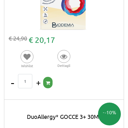
€ 24,90
€ 20,17
Dettagli
Wishlist
Quantità
-10%
DuoAllergy* GOCCE 3+ 30ML