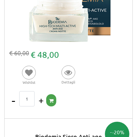
€ 60,00
€ 48,00
Dettagli
Wishlist
Quantità
-20%
Biodemia Siero Anti-age