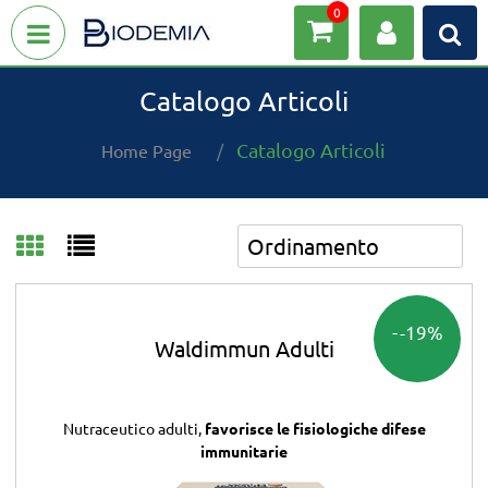
0
Open menu
Catalogo Articoli
Catalogo Articoli
Home Page
-19%
Waldimmun Adulti
Nutraceutico adulti,
favorisce le fisiologiche difese
immunitarie