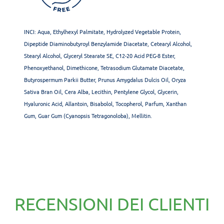
INCI: Aqua, Ethylhexyl Palmitate, Hydrolyzed Vegetable Protein,
Dipeptide Diaminobutyroyl Benzylamide Diacetate, Cetearyl Alcohol,
Stearyl Alcohol, Glyceryl Stearate SE, C12-20 Acid PEG-8 Ester,
Phenoxyethanol, Dimethicone, Tetrasodium Glutamate Diacetate,
Butyrospermum Parkii Butter, Prunus Amygdalus Dulcis Oil, Oryza
Sativa Bran Oil, Cera Alba, Lecithin, Pentylene Glycol, Glycerin,
Hyaluronic Acid, Allantoin, Bisabolol, Tocopherol, Parfum, Xanthan
Gum, Guar Gum (Cyanopsis Tetragonoloba), Mellitin.
RECENSIONI DEI CLIENTI