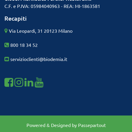
C.F. e P.IVA: 05984040963 - REA: MI-1863581
Recapiti
Via Leopardi, 31 20123 Milano
800 18 34 52
servizioclienti@biodemia.it
Visualizza la nostra pagina Facebook
Visualizza il nostro profilo Instagram
Visualizza il nostro profilo Linkedin
Visualizza il nostro profilo Youtube
Powered & Designed by
Passepartout